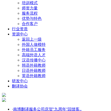
培训模式
师资力量
服务流程
优势与特色
合作客户
行业资质
资源中心
返回上一级
外国人做模特
外籍员工服务
高端外语人才
汉语传播中心
韩语外籍教师
日语外籍教师
英语外籍教师
研发中心
翻译协会
·
南博翻译服务公司庆贺''九周年''回馈客..