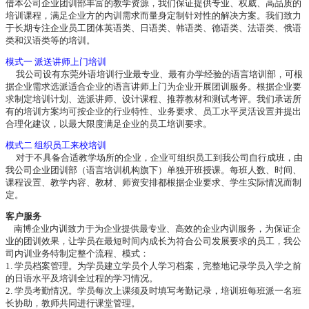
借本公司企业团训部丰富的教学资源，我们保证提供专业、权威、高品质的
培训课程，满足企业方的内训需求而量身定制针对性的解决方案。我们致力
于长期专注企业员工团体英语类、日语类、韩语类、德语类、法语类、俄语
类和汉语类等的培训。
模式一 派送讲师上门培训
我公司设有东莞外语培训行业最专业、最有办学经验的语言培训部，可根
据企业需求选派适合企业的语言讲师上门为企业开展团训服务。根据企业要
求制定培训计划、选派讲师、设计课程、推荐教材和测试考评。我们承诺所
有的培训方案均可按企业的行业特性、业务要求、员工水平灵活设置并提出
合理化建议，以最大限度满足企业的员工培训要求。
模式二 组织员工来校培训
对于不具备合适教学场所的企业，企业可组织员工到我公司自行成班，由
我公司企业团训部（语言培训机构旗下）单独开班授课。每班人数、时间、
课程设置、教学内容、教材、师资安排都根据企业要求、学生实际情况而制
定。
客户服务
南博企业内训致力于为企业提供最专业、高效的企业内训服务，为保证企
业的团训效果，让学员在最短时间内成长为符合公司发展要求的员工，我公
司内训业务特制定整个流程、模式：
1. 学员档案管理。为学员建立学员个人学习档案，完整地记录学员入学之前
的日语水平及培训全过程的学习情况。
2. 学员考勤情况。学员每次上课须及时填写考勤记录，培训班每班派一名班
长协助，教师共同进行课堂管理。