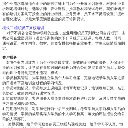
据企业需求选派适合企业的语言讲师上门为企业开展团训服务。根据企业要
求制定培训计划、选派讲师、设计课程、推荐教材和测试考评。我们承诺所
有的培训方案均可按企业的行业特性、业务要求、员工水平灵活设置并提出
合理化建议，以最大限度满足企业的员工培训要求。
模式二 组织员工来校培训
对于不具备合适教学场所的企业，企业可组织员工到我公司自行成班，由
我公司企业团训部（语言培训机构旗下）单独开班授课。每班人数、时间、
课程设置、教学内容、教材、师资安排都根据企业要求、学生实际情况而制
定。
客户服务
南博企业内训致力于为企业提供最专业、高效的企业内训服务，为保证企
业的团训效果，让学员在最短时间内成长为符合公司发展要求的员工，我公
司内训业务特制定整个流程、模式：
1. 学员档案管理。为学员建立学员个人学习档案，完整地记录学员入学之前
的日语水平及培训全过程的学习情况。
2. 学员考勤情况。学员每次上课须及时填写考勤记录，培训班每班派一名班
长协助，教师共同进行课堂管理。
3. 监督授课制度。客户服务人员负责对每次课程进行监督，及时反馈学员的
学习情况和授课情况。
4. 定期考试制度。对学员进行前中后三次测试，考查学员入学前和入学后的
学习情况，学员的成绩奖存入学员的个人学习档案，每次的评估报告交给公
司的人事部门。
5．奖勤罚懒。给予学习勤奋的员工物质与课程奖励，给予学习不认真、懒